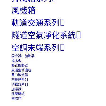
風機箱
軌道交通系列
隧道空氣凈化系統
空調末端系列
表冷器、加熱器
擋水板
熱管換熱器
風機盤管機組
風口散流器
防排煙系列
消聲器系列
加濕器
除塵機組
檢修門