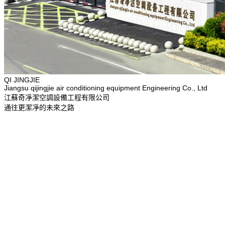
QI JINGJIE
Jiangsu qijingjie air conditioning equipment Engineering Co., Ltd
江
蘇
奇
凈
潔
空
調
設
備
工
程
有
限
公
司
通
往
更
潔
凈
的
未
來
之
路