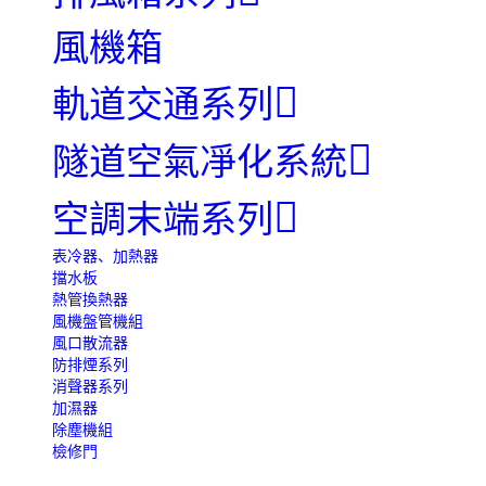
風機箱
軌道交通系列
隧道空氣凈化系統
空調末端系列
表冷器、加熱器
擋水板
熱管換熱器
風機盤管機組
風口散流器
防排煙系列
消聲器系列
加濕器
除塵機組
檢修門